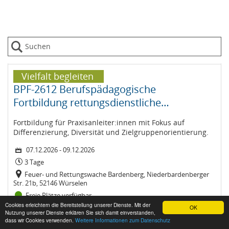
Vielfalt begleiten
BPF-2612 Berufspädagogische
Fortbildung rettungsdienstliche
Praxisanleitung
Fortbildung für Praxisanleiter:innen mit Fokus auf
Differenzierung, Diversität und Zielgruppenorientierung.
07.12.2026 - 09.12.2026
3 Tage
Feuer- und Rettungswache Bardenberg, Niederbardenberger
Str. 21b, 52146 Würselen
Freie Plätze verfügbar
Ⓒ BZPG Bildungszentrum für Pflege und Gesundheit gGmbH
Cookies erleichtern die Bereitstellung unserer Dienste. Mit der
OK
in der StädteRegion Aachen 2026 powered by
easySoft Publish
Nutzung unserer Dienste erklären Sie sich damit einverstanden,
Sicher bewerten
dass wir Cookies verwenden.
Weitere Informationen zum Datenschutz
Impressum
Datenschutz