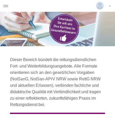
Datentabelle mit 5 Zeilen und 10 Spalten
Grundkurs Kinaesthetics für
Deutsch
|
Englisch
pflegende Angehörige
Login
Pflegekurse Angehörige
Versionsnummer: 2025.3.06.58852
Menügruppe
Datenschutz und AGB
Dieser Bereich bündelt die rettungsdienstlichen
Datenschutzerklärung
Fort- und Weiterbildungsangebote. Alle Formate
orientieren sich an den gesetzlichen Vorgaben
(NotSanG, NotSan-APrV NRW sowie RettG NRW
AGB
und aktuellen Erlassen), verbinden fachliche und
didaktische Qualität mit Verbindlichkeit und tragen
zu einer reflektierten, zukunftsfähigen Praxis im
Rettungsdienst bei.