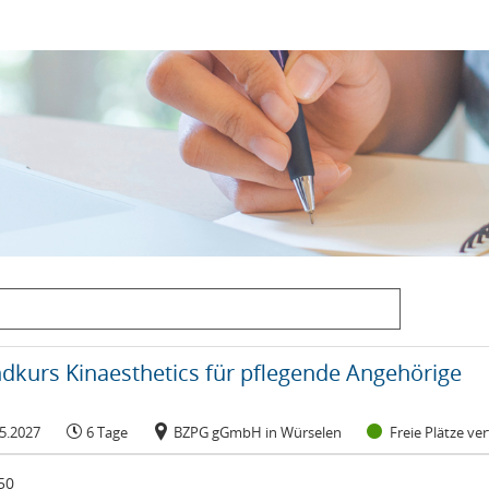
dkurs Kinaesthetics für pflegende Angehörige
05.2027
6 Tage
BZPG gGmbH in Würselen
Freie Plätze ve
50