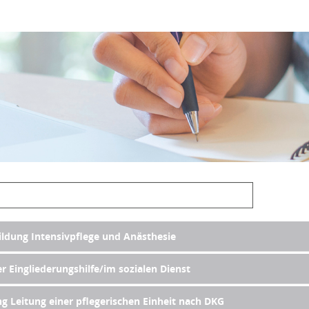
ildung Intensivpflege und Anästhesie
er Eingliederungshilfe/im sozialen Dienst
g Leitung einer pflegerischen Einheit nach DKG