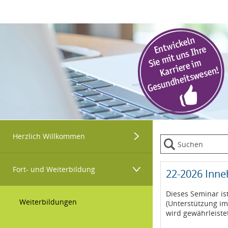
Datentabelle mit 19 Zeilen und 9 Spalten
Menügruppe
Herzlich Willkommen
Menügruppe
Herzlich Willkommen
Fort- und Weiterbildung
22-2026 Inne
Dieses Seminar is
Weiterbildungen
(Unterstützung im
wird gewährleiste