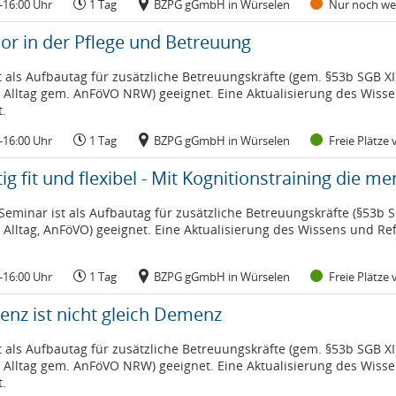
-16:00 Uhr
1 Tag
BZPG gGmbH in Würselen
Nur noch wen
r in der Pflege und Betreuung
t als Aufbautag für zusätzliche Betreuungskräfte (gem. §53b SGB XI
 Alltag gem. AnFöVO NRW) geeignet. Eine Aktualisierung des Wissen
t.
-16:00 Uhr
1 Tag
BZPG gGmbH in Würselen
Freie Plätze
ig fit und flexibel - Mit Kognitionstraining die me
Seminar ist als Aufbautag für zusätzliche Betreuungskräfte (§53b S
 Alltag, AnFöVO) geeignet. Eine Aktualisierung des Wissens und Ref
-16:00 Uhr
1 Tag
BZPG gGmbH in Würselen
Freie Plätze
nz ist nicht gleich Demenz
t als Aufbautag für zusätzliche Betreuungskräfte (gem. §53b SGB XI
 Alltag gem. AnFöVO NRW) geeignet. Eine Aktualisierung des Wissen
t.