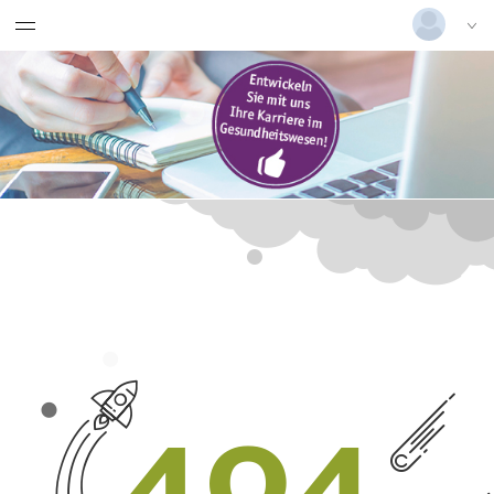
Grundkurs Kinaesthetics für
Deutsch
|
Englisch
pflegende Angehörige
Login
Pflegekurse Angehörige
Versionsnummer: 2025.3.06.58852
Menügruppe
Datenschutz und AGB
Datenschutzerklärung
AGB