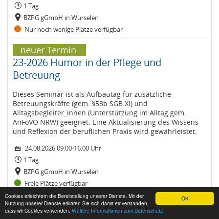
1 Tag
BZPG gGmbH in Würselen
Nur noch wenige Plätze verfügbar
neuer Termin
23-2026 Humor in der Pflege und
Betreuung
Dieses Seminar ist als Aufbautag für zusätzliche
Betreuungskräfte (gem. §53b SGB XI) und
Alltagsbegleiter_innen (Unterstützung im Alltag gem.
AnFöVO NRW) geeignet. Eine Aktualisierung des Wissens
und Reflexion der beruflichen Praxis wird gewährleistet.
24.08.2026 09:00-16:00 Uhr
1 Tag
BZPG gGmbH in Würselen
Freie Plätze verfügbar
Ⓒ BZPG Bildungszentrum für Pflege und Gesundheit gGmbH
Cookies erleichtern die Bereitstellung unserer Dienste. Mit der
OK
25-2026 Geistig fit und flexibel - Mit
in der StädteRegion Aachen 2026 powered by
easySoft Publish
Nutzung unserer Dienste erklären Sie sich damit einverstanden,
dass wir Cookies verwenden.
Weitere Informationen zum Datenschutz
Impressum
Datenschutz
Kognitionstraining die mentale Fitness