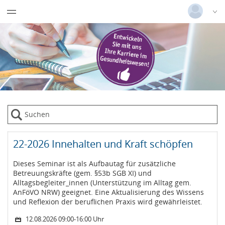
Datentabelle mit 21 Zeilen und 10 Spalten
Grundkurs Kinaesthetics für
Deutsch
|
Englisch
pflegende Angehörige
Login
Pflegekurse Angehörige
Versionsnummer: 2025.3.06.58852
Menügruppe
Datenschutz und AGB
Datenschutzerklärung
22-2026 Innehalten und Kraft schöpfen
AGB
Dieses Seminar ist als Aufbautag für zusätzliche
Betreuungskräfte (gem. §53b SGB XI) und
Alltagsbegleiter_innen (Unterstützung im Alltag gem.
AnFöVO NRW) geeignet. Eine Aktualisierung des Wissens
und Reflexion der beruflichen Praxis wird gewährleistet.
12.08.2026 09:00-16:00 Uhr